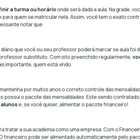
finir a turma ou horário
onde será dada a aula. Na grade, vo
 para quem se matricular nela. Assim, você tem o exato cont
ressante notar que
 diário que você ou seu professor poderá marcar se aula foi 
professor substituto. Com isto preenchido regularmente,
vo
ais importante, quem está vindo.
mantenha por muitos anos o correto controle das mensalida
ass possui o pacote das mensalidades. Este sendo contratado
 alunos
e, se você quiser, alimentar o pacote financeiro!
ara tratar a sua academia como uma empresa. Com o Financei
O financeiro pode ser alimentado automaticamente pelo paco