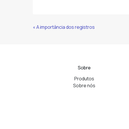
Continue
« A importância dos registros
Lendo
Sobre
Produtos
Sobre nós