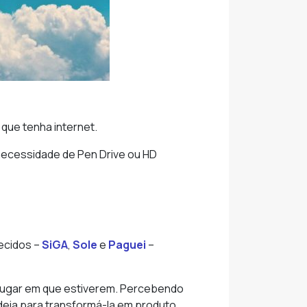
 que tenha internet.
necessidade de Pen Drive ou HD
recidos –
SiGA
,
Sole
e
Paguei
–
lugar em que estiverem. Percebendo
deia para transformá-la em produto,