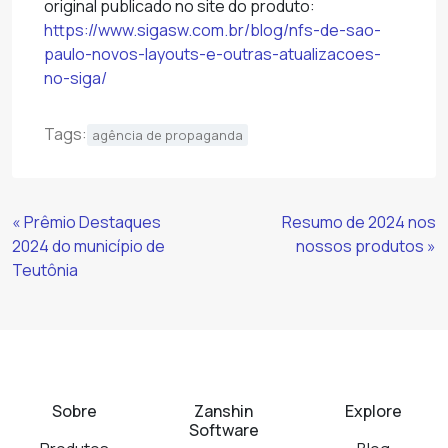
original publicado no site do produto:
https://www.sigasw.com.br/blog/nfs-de-sao-
paulo-novos-layouts-e-outras-atualizacoes-
no-siga/
Tags:
agência de propaganda
Continue
« Prêmio Destaques
Resumo de 2024 nos
Lendo
2024 do município de
nossos produtos »
Teutônia
Sobre
Zanshin
Explore
Software