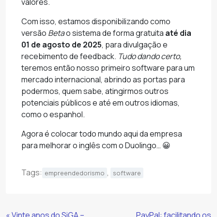
valores.
Com isso, estamos disponibilizando como
versão
Beta
o sistema de forma gratuita
até dia
01 de agosto de 2025
, para divulgação e
recebimento de feedback.
Tudo dando certo,
teremos então nosso primeiro software para um
mercado internacional, abrindo as portas para
podermos, quem sabe, atingirmos outros
potenciais públicos e até em outros idiomas,
como o espanhol.
Agora é colocar todo mundo aqui da empresa
para melhorar o inglês com o Duolingo… 😀
Tags:
,
empreendedorismo
software
Continue
« Vinte anos do SiGA –
PayPal: facilitando os