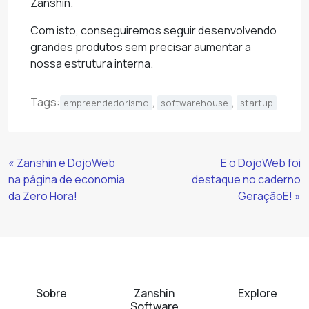
Zanshin.
Com isto, conseguiremos seguir desenvolvendo
grandes produtos sem precisar aumentar a
nossa estrutura interna.
Tags:
,
,
empreendedorismo
softwarehouse
startup
Continue
« Zanshin e DojoWeb
E o DojoWeb foi
Lendo
na página de economia
destaque no caderno
da Zero Hora!
GeraçãoE! »
Sobre
Zanshin
Explore
Software